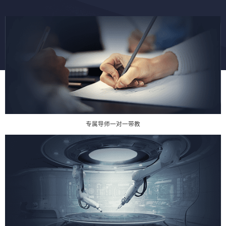
专属导师一对一带教