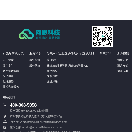
产品与解决方案
服务体系
乐动app注册登录-乐动app登录入口
新闻资讯
加入我们
人工智能
服务级别
企业简介
招聘岗位
数字孪生
服务网络
乐动app注册登录-乐动app登录入口
联系方式
数字化转型解
服务网络
留言表单
安全服务
荣誉资质
运维服务
企业风采
技术咨询服务
联系我们
400-808-5058
周一到周五9:30-18:00 (北京时间）
广州市黄埔区科学大道18号芯大厦B2栋1-2层
商务合作: marketing@masterlifeinsurance.com
媒体合作: media@masterlifeinsurance.com