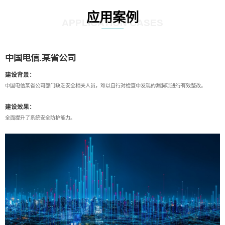
应用案例
APPLICATION CASES
中国电信.某省公司
建设背景：
中国电信某省公司部门缺乏安全相关人员，难以自行对检查中发现的漏洞项进行有效整改。
建设效果：
全面提升了系统安全防护能力。