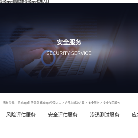
乐动app注册登录-乐动app登录入口
安全服务
SECURITY SERVICE
当前位置：
乐动app注册登录-乐动app登录入口
>
产品与解决方案
>
安全服务
>
安全加固服务
风险评估服务
安全评估服务
渗透测试服务
应