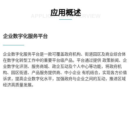
应用概述
APPLICATION OVERVIEW
企业数字化服务平台
企业数字化服务平台是一款可覆盖政府机构、街道园区及商业综合体
在数字化转型工作中的重要平台级产品。平台通过提供 政策新闻、企
业数字化评测、服务商城、政企互动及个人中心等功能，将政府机
构、园区街道、产品服务提供商、中小企业 有机结合，实现各方价值
诉求，提高企业数字化水平，加强政府与企业之间的互动，推进区域
经济高质量发展。