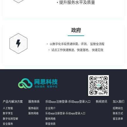
• 提升服务水平及质量
政府
•
以数字化手段贯通供需、评测、 监管全流程
•
试点工作快速推进、快速落地、
快速见效
产品与解决方案
服务体系
乐动app注册登录-乐动app登录入口
新闻资讯
加入我们
人工智能
服务级别
企业简介
招聘岗位
数字孪生
服务网络
乐动app注册登录-乐动app登录入口
联系方式
数字化转型解
服务网络
留言表单
安全服务
荣誉资质