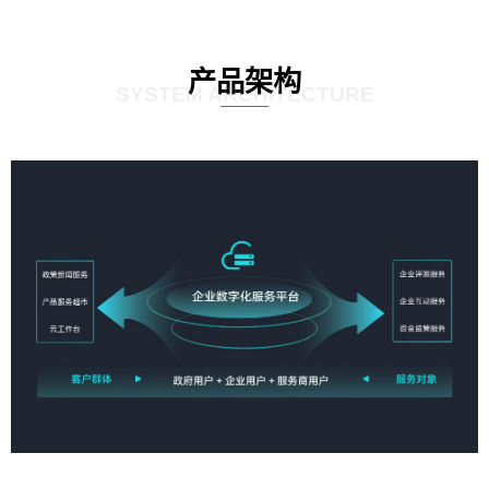
产品架构
SYSTEM ARCHITECTURE