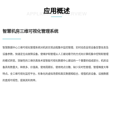
应用概述
APPLICATION OVERVIEW
智慧机房三维可视化管理系统
智慧数据中心三维可视化管理系统对机房实现远程集中监控管理，实时动态呈现设备告警信息及
设备参数，快速定位出故障设备，使维护和管理从人工被动看守的方式向计算机集中控制和管理
的模式转变。突破性的三维仿真技术是智能可视化数据中心建设的一个重要的组成部分，机房设
备具有数量大、种类多、价值高、使用周期长、使用地点分散、缺少实时性管理、管理难度大等
特点。全三维可视化监控平台，形象化的虚拟场景和真实数据相结合，增强机房设备、设施数据
的直观可视性、提高其利用率。