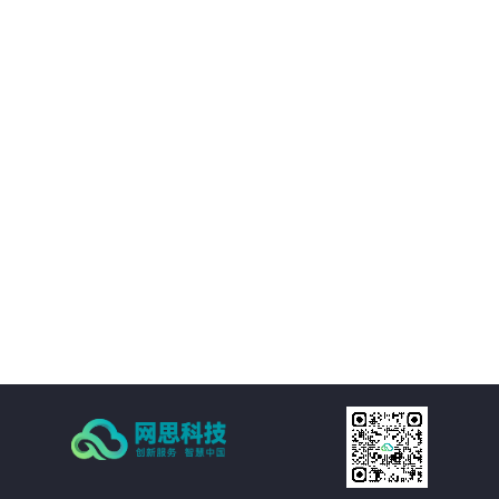
境等附属设施的直观展示，实时展现监控和报警数据。可实现360度视角调整。
02
IT资产可视化管理：在三维环境中通过鼠标点击实现楼层、机房、机房子区域、
机柜、设备的分级直接浏览。实现机房可用性动态统计，包括空间可用性、用
电量分布、温湿度分布情况和机房承重分布情况统计。当上架设备物理位置发
生变化时，设备位置根据数据库变化自动变更。用户也可通过维护工具自行调
03
整。
机房环境监控可视化管理：在三维环境中以虚拟现实的方式来展示传统环境监
控系统，给管理员一个更加贴近现实场景的操作环境，进一步提升了操作体
验。极大的提高的机房监控管理的人性化、真实化。
04
配线可视化管理：配线可视化管理功能模块以三维可视化形式直观呈现链路连
接，实现对设备端口和连接线缆（基础布线和跳线）的管理，可以有效提升数
据中心配线的管理水平。
05
统计可视化管理：可视化管理系统可以树形数据呈现和三维场景展现两种方式
同时表现机房和机柜整体使用情况，对于已用空间和可用空间进行精确统计和
展现。