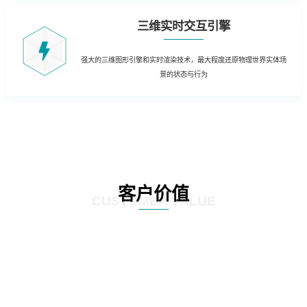
三维实时交互引擎
强大的三维图形引擎和实时渲染技术，最大程度还原物理世界实体场
景的状态与行为
客户价值
CUSTOMER VALUE
01
三维虚拟可视化平台：在现有资源管理系统数据库的基础上，以三维虚拟现实
的形式展现数据中心的运行情况。实现可视化管理和服务器设备物理位置的精
确定位。三维虚拟现实方式对机房楼层、设备区、设备安装部署情况及动力环