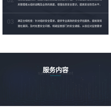
关管理者从组织战略及业务的高度，增强信息安全意识，提高安全防范水平，
制定安全整改计划，消除安全隐患。
03
满足合规检查：针对组织安全需求，提供专业高效的安全评估服务，提前发现
潜在漏洞，及时处置安全问题，规避监管部门的安全通报，从容应对监管要求
的合规性检查。
服务内容
service content