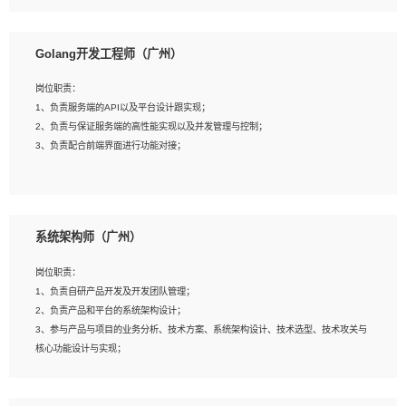
8、具有HCIE/H3CIE/VMware/阿里云等云计算方向认证者优先；
岗位要求：
1、本科以上相关专业毕业，拥有三年以上相关数据工作经验经验。
Golang开发工程师（广州）
2、熟悉PostgreSQL、redis、MongoDB、ElasticSearch等开源数据库运维管理，
拥有开发经验优先。
岗位职责：
3、熟悉Oracle、MySQL、SQLServer中一种或多种优先。
1、负责服务端的API以及平台设计跟实现；
4、熟悉Hadoop、HBASE、Spark等大数据平台优先。
2、负责与保证服务端的高性能实现以及并发管理与控制；
5、熟悉linux或任意一种unix操作系统，如有较强操作系统侧工作经验者优先。
3、负责配合前端界面进行功能对接；
6、具备丰富的项目实施经验，较强的自我学习能力。
7、责任心强，为人友好，沟通能力强，具有良好的团队意识。
岗位要求：
1、本科及以上学历，计算机相关专业；
系统架构师（广州）
2、1年以上Golang开发工作经验，能独立完成相应项目开发；
3、基础扎实、熟悉数据结构与算法，熟悉多线程、多进程、IO复用等并发编程思维
岗位职责：
与实现，熟悉常用开源框架及设计模式；
1、负责自研产品开发及开发团队管理；
4、熟悉Golang、连接池、消息队列等组件使用、熟悉后端开发、测试、调试流程
2、负责产品和平台的系统架构设计；
跟工具使用；
3、参与产品与项目的业务分析、技术方案、系统架构设计、技术选型、技术攻关与
5、对技术有激情，喜欢钻研，能快速接受和掌握新技术，学习能力和工作责任心
核心功能设计与实现；
强，良好的沟通表达能力和团队协作能力。
4、根据业务及技术发展，做前瞻性的技术分析、研究及应用；
5、根据业务架构设计与业务需求，上接业务设计下接系统设计，编写系统概要设
计，指导技术骨干进行系统详细设计。