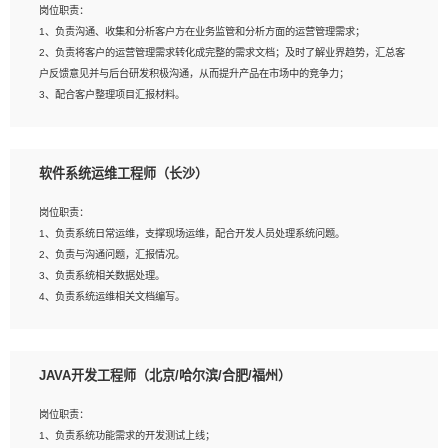
岗位职责：
建深度学习系统环境；
1、负责沟通、收集和分析客户方在业务监管和分析方面的运营管理需求；
4、熟悉OPENCV、HALCON等常用图像处理软件，熟练进行图像处理；
2、负责将客户的运营管理需求转化成完整的需求文档；及时了解业界趋势，汇总客
5、熟悉主流的分类算法、聚类算法和关联分析算法原理，能熟练使用神经网络算法
户反馈意见并与后台研发积极沟通，从而提升产品在市场中的竞争力；
的进行业务建模；
3、配合客户整理项目汇报材料。
6、对OCR领域有深入的研究，熟悉模型调参，压缩和整型化方法；
7、熟悉mysql、oracle、MongoDB、redis等其中一种数据库使用。
岗位要求：
软件系统运维工程师（长沙）
1、3年以上运营或解决方案的工作经验。
2、具备良好的逻辑能力、沟通能力和文字处理能力，能够从海量数据中发现关键特
岗位职责：
征，可独立提出完整的优化方案,并推动方案执行达成结果；熟练使用PPT、
1、负责系统日常运维，支撑现场运维，配合开发人员处理系统问题。
WORD、EXCEL等办公软件；
2、负责与沟通问题，汇报情况。
3、深入理解公司各项AI产品和技术信息；具有较强的文档编写能力，能独立撰写
3、负责系统相关数据处理。
PPT、方案建议书等，面试时需携带个人制作的专业PPT文件进行展示。
4、负责系统运维相关文档编写。
5、负责现场对接客户，沟通事项。
JAVA开发工程师（北京/哈尔滨/合肥/福州）
岗位要求：
1、计算机相关专业本科以上学历，1年以上软件系统运维经验。
岗位职责：
2、精通linux命令。
1、负责系统功能需求的开发测试上线；
3、熟悉oracle、mysql 数据库。