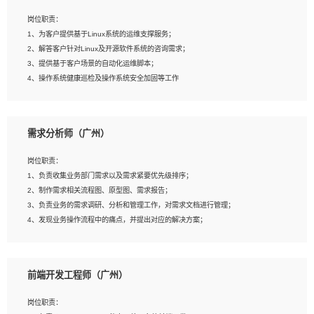
3、能对影片后期进行整体调色控制，具备一定审美感；
岗位职责：
4、在剪辑上会思考，有一定编导思维；
1、为客户提供基于Linux系统的运维支撑服务；
5、踏实， 勤奋，愿意在工作中不断学习，提高自我；
2、解答客户针对Linux及开源软件系统的咨询需求；
6、能与同事友好相处。
3、提供基于客户场景的自动化运维脚本；
4、操作系统健康巡检及操作系统安全加固等工作
岗位要求：
需求分析师（广州）
1、全日制本科计算机相关专业毕业，3年以上相关工作经验；
2、精通linux操作系统的运行维护，具有故障处理的能力
岗位职责：
3、熟练使用脚本语言，shell/python任一种，熟练使用Ansible
1、负责收集业务部门需求以及需求紧要优先级排序；
4、熟悉linux常见服务、中间件的基本原理、部署以及故障处理，如：Mysql、
2、制作需求相关流程图、原型图、需求报告；
Apache、Nginx、Zabbix、Kafka等
3、负责业务的需求调研、分析和管理工作，对需求文档进行管理；
5、熟悉主流虚拟化技术，如：VMware、KVM
4、发现业务操作流程中的痛点，并提出对应的解决方案；
6、具备网络方面的基础知识，熟悉常见的网络协议，如TCP/IP，转发原理，路由优
5、完成其他上级领导交予的任务和工作。
先级等
7、了解容器技术，熟悉docker或podman
8、有良好的文档编写能力和沟通能力，有RHCE证书优先
前端开发工程师（广州）
岗位要求：
1、本科以上学历，一年以上需求分析相关经验者优先；
岗位职责：
2、熟悉产品及需求规划工具，如:Axure、Xmind、MS Project等；