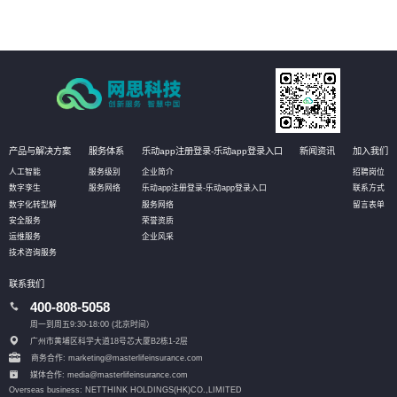
产品与解决方案
服务体系
乐动app注册登录-乐动app登录入口
新闻资讯
加入我们
人工智能
服务级别
企业简介
招聘岗位
数字孪生
服务网络
乐动app注册登录-乐动app登录入口
联系方式
数字化转型解
服务网络
留言表单
安全服务
荣誉资质
运维服务
企业风采
技术咨询服务
联系我们
400-808-5058
周一到周五9:30-18:00 (北京时间）
广州市黄埔区科学大道18号芯大厦B2栋1-2层
商务合作: marketing@masterlifeinsurance.com
媒体合作: media@masterlifeinsurance.com
Overseas business: NETTHINK HOLDINGS(HK)CO.,LIMITED