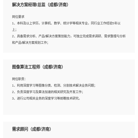
解决方案经理/总监（成都/济南）
岗位要求
岗位要求：
1、本科及以上学历，计算机、数学、统计学等相关专业，同行业工作经验5年以
1、全日制统招本科及以上学历，计算机相关专业毕业，5年以上开发工作经验；
上；
2、具有扎实的java编程功底和良好的编码习惯，有分布式、多线程及高并发系统开
2、具备需求分析、产品/解决方案策划能力，可独立完成需求调研、需求整理与分析
发经验和性能调优经验尤佳；熟悉JVM调优；掌握基础中间件、基础架构方案和云
和产品/解决方案规划工作；
平台、云产品功能特性，熟练使用相关平台的功能和了解其背后实现机制；
3、逻辑缜密，对用户产品/解决方案体验敏感，对数据敏感，有产品/解决方案意
3、精通主流开发框架经验，精通一门主流开发语言；熟悉主流开源框架源码；
识，有主见，以数据为驱动，以结果为导向；
4、具有一定的大中型项目参与经验，有中间件、基础组件和框架的研发经验，具备
4、具有丰富的AI产品/解决方案解决方案经验，能够针对客户的需求，快速响应输出
研发管理流程建设经验；
图像算法工程师（成都/济南）
相关的解决方案，包括视频分析、图像识别、NLP、OCR、机器学习等；
5、熟悉Spring、Mybatis等开源框架和常用apache组件,熟悉Web服务端开发的各
5、具备AI技术背景，掌握TensorFlow、PyTorch、Spark MLlib、SK-Learn等常见
种常用框架和技术Springboot、Shiro、springcloud等；熟悉Linux常用命令和了解
岗位职责：
AI算法框架，对人脸识别、目标检测、图像识别、OCR、NLP等AI算法有深刻理
常用脚本语言，较丰富的线上系统运维经验，复杂问题排查思路清晰。
1、利用深度学习等图像分类、检测、分割技术解决业务问题；
解。具有AI平台级产品/解决方案从业经验者优先。具有大数据技术背景者优先；
2、负责深度学习及算法加速的相关研究及开发工作；
6、具备良好的客户意识与沟通能力，善于学习思考、创新与团队协作，认真负责、
3、进行公司相关业务的深度学习等前瞻技术研究。
执行力与抗压力强。
岗位要求：
1、统招本科以上学历，图形图像、计算机或数学相关专业；
需求顾问（成都/济南）
2、2年以上图像处理开发经验，熟悉python和spark开发；
3、熟练使用TensorFlow、Theano、Keras 及 Caffe 任意一种主流深度学习框架搭