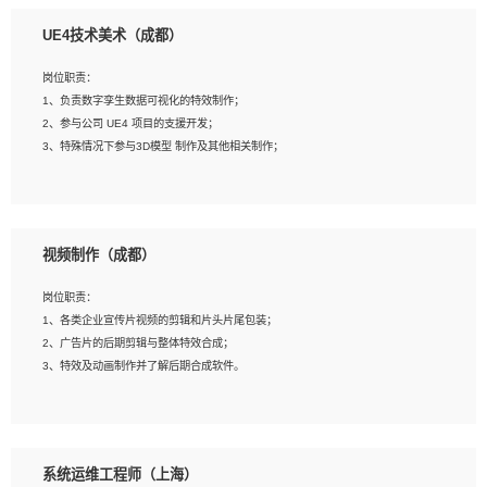
1、全日制本科相关专业，具有相关开发经验?年以上；
UE4技术美术（成都）
2、熟练掌握 Unity3D 程序开发，精通 C# 语言开发；
3、具有大量插件的使用调试经历，开发测试过 UWP 端程序者优先；
岗位职责：
4、有良好的沟通能力和团队合作意识；
1、负责数字孪生数据可视化的特效制作；
5、开发过 HoloLens 程序者优先。
2、参与公司 UE4 项目的支援开发；
3、特殊情况下参与3D模型 制作及其他相关制作；
岗位要求：
1、全日制本科以上学历，美术、动画相关专业毕业，具有相关效果制作经验2年以
视频制作（成都）
上；
2、熟练掌握 Particle 或 Niagara 制作特效模块；
岗位职责：
3、想象力丰富, 有一定的艺术审美深度；
1、各类企业宣传片视频的剪辑和片头片尾包装；
4、有良好的场景特效搭建功底；
2、广告片的后期剪辑与整体特效合成；
5、熟悉 3Ds Max 或者 Maya；
3、特效及动画制作并了解后期合成软件。
6、有良好的沟通能力和团队合作意识；
7、参与过建筑结构表现相关项目者优先
岗位要求：
1、热爱影视，责任心强，有强烈的兴趣和后期制作的主观能动性；
系统运维工程师（上海）
2、熟练使用After Effect、Photo Shop、熟练掌握视频剪辑和特效包装软件；