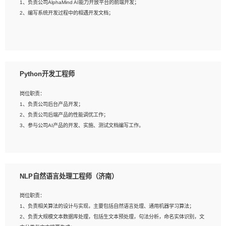
1、负责公司AlphaMind AI能力开放平台的前端开发；
3、具备良好的交流协调能力，有较强的责任感、工作积极主动；
2、编写系统开发过程中的相遇开发文档；
4、有较强的系统需求分析、文档编写能力、沟通能力；
5、具备与多团队合作的经验，良好团队协作精神；
岗位要求：
1、全日制本科及以上学历，计算机相关专业毕业，一年以上前端开发工作经验；
2、熟练掌握HTML、CSS、JavaScript等web相关技术；
Python开发工程师
3、熟悉react/vue/angular任何一种前端框架，熟悉react优先；
4、熟悉webpack配置和git操作；
岗位职责：
5、善于沟通，具有团队意识；
1、负责公司后台产品开发；
2、负责公司后端产品的性能调优工作；
3、参与公司AI产品的开发、实施、测试文档编写工作。
岗位要求:
1、计算机相关专业，本科及以上学历，2年以上后端开发经验，有过运营商项目经
NLP自然语言处理工程师（济南）
验的更佳；
2、熟练python编程语言，熟悉服务端开发流程，熟悉常见的算法和数据结构；
岗位职责：
3、熟悉数据库开发，熟悉Mysql、Oracle、MongoDb数据库应用开发其中一种；
1、负责相关算法的设计与实现，主要包括自然语言处理、通用机器学习算法；
4、熟悉Python Wed框架（Django/Flask...）代码能力优秀，熟悉编码规范和具备
2、负责大规模文本数据库处理，包括生文本预处理，句法分析，命名实体识别，文
良好的文档编写能力）；