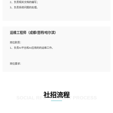
2、负责相关文档的编写；
4、善于沟通，具有良好的团队合作精神和协作能力。
3、负责系统问题的处理。
5、必须有实际的生产环境系统维护经验。
6、有中国移动安全态势系统相关项目经验优先考虑。
岗位要求：
1、精通java编程，熟悉vue和jsp编程；
运维工程师（成都/昆明/哈尔滨）
2、熟悉linux命令；
3、熟练使用springmvc、springcloud、webservice等框架进行开发；
岗位职责：
4、熟练使用oracle、mysql进行开发；
1、负责AI平台和AI应用的的运维工作。
5、熟悉流程开发如使用activiti；
6、计算机相关专业本科以上学历，3年以上开发工作经验。
岗位要求：
1、计算机相关专业，大专以上学历，2年以上开发运维工作经验；
2、必须具备的能力：有丰富的运维开发和K8S运维经验；熟悉K8S、Git、docker
等相关工具使用；熟练掌握Linux环境下的Shell语言 ；工作责任感强、具有良好的
沟通能力、服务意识；
3、掌握Linux环境下的Python编程语言；
社招流程
4、掌握DevOps思想、方法和流程。Jenkins工具使用；
SOCIAL RECRUITMENT PROCESS
5、掌握常见中间件配置与优化，如mysql、nginx等；
6、掌握服务器的维护，熟悉linux系统的常用操作；
7、掌握和第三方系统API接口的维护操作，和安全漏洞扫描的修复工作。