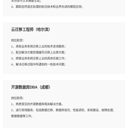
本分类与文本摘要生成；
5、沟通表达能力强，具备团队协作能力。
3、跟踪自然语言处理的前沿技术和业界先进的模型应用；
4、负责问答系统的搭建和知识图谱的建立；
云迁移工程师（哈尔滨）
岗位要求：
1、1年及以上自然语言处理方向研究或工作经验，统招本科及以上学历；
岗位职责：
2、熟悉tensorflow，keras，pytorch等常规深度学习框架，快速根据客户需求实现
1、承担业务系统迁移上云的技术咨询服务；
有效的模型；
2、配合解决方案经理编写迁移上云类方案；
3、熟悉掌握至少一种编程语言，如：Python，Java；
3、统管业务系统迁移上云的具体实施工作；
4、 熟悉NLP相关算法与实现；
4、解决迁移过程中所遇到的一些技术问题；
5、至少有一次及以上问答系统的项目实践，熟悉问答系统全流程开发者优先；
6、有较强的问题分析和处理能力，良好的团队合作意识；
7、 参与过相关竞赛或科研项目者优先。
岗位要求：
开源数据库DBA（成都）
1、专科及以上学历，三年以上工作经验，计算机等相关专业；
2、具备常见业务系统资源评估、部署优化和故障排查的能力；
岗位职责：
3、熟悉常见操作系统、存储、网络、 IO 等相关原理；
1、熟悉常见的开源数据库相关解决方案。
4、具有迁移工具实操经验，具备P2V、V2V迁移能力；
2、进行现场服务，包括数据迁移、数据库容灾、性能调优、系统建设、故障处理、
5、熟练华为、VMware虚拟化、云计算及云存储技术；
数据救援等工作。
6、熟悉主流数据库、应用服务器、中间件部署架构和运维方法；
7、具备资源池迁移、应用及数据迁移、异构数据迁移相关经验；