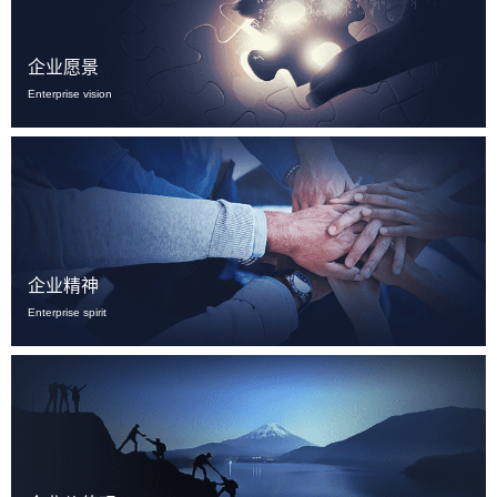
企业愿景
Enterprise vision
企业精神
Enterprise spirit