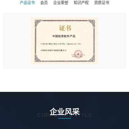
产品证书
会员
企业荣誉
知识产权
资质证书
企业风采
CORPORATE STYLE