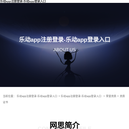
乐动app注册登录-乐动app登录入口
乐动app注册登录-乐动app登录入口
ABOUT US
当前位置：
乐动app注册登录-乐动app登录入口
>
乐动app注册登录-乐动app登录入口
>
荣誉资质
>
资质
证书
网思简介
COMPANY PROFILE