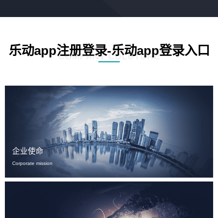
乐动app注册登录-乐动app登录入口
COMPANY CULUTURE
企业使命
Corporate mission