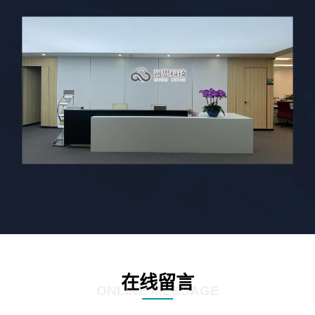
在线留言
ONLINE MESSAGE