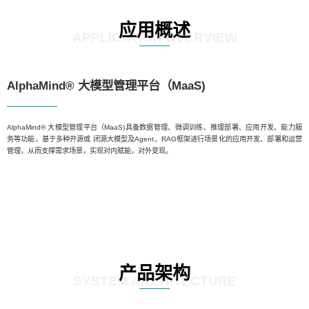
应用概述
APPLICATION OVERVIEW
AlphaMind® 大模型管理平台（MaaS)
AlphaMind® 大模型管理平台（MaaS)具备数据管理、微调训练、推理部署、应用开发、能力服
务等功能，基于多种开源或 闭源大模型及Agent、RAG框架进行场景化的应用开发、部署和运营
管理，从而支撑需求场景，实现对内赋能，对外变现。
产品架构
SYSTEM ARCHITECTURE