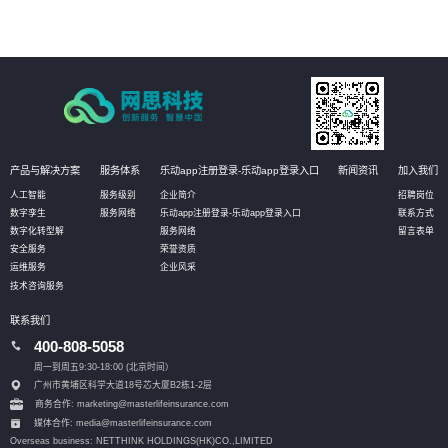
产品与解决方案
服务体系
乐动app注册登录-乐动app登录入口
新闻资讯
加入我们
人工智能
服务级别
企业简介
招聘岗位
数字孪生
服务网络
乐动app注册登录-乐动app登录入口
联系方式
数字化转型解
服务网络
留言表单
安全服务
荣誉资质
运维服务
企业风采
技术咨询服务
联系我们
400-808-5058
周一到周五9:30-18:00 (北京时间）
广州市黄埔区科学大道18号芯大厦B2栋1-2层
商务合作: marketing@masterlifeinsurance.com
媒体合作: media@masterlifeinsurance.com
Overseas business: NETTHINK HOLDINGS(HK)CO.,LIMITED