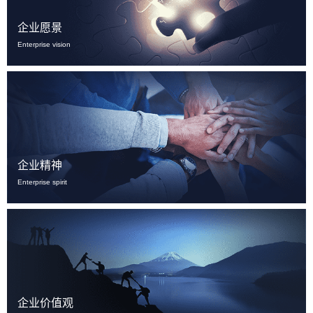
企业愿景
Enterprise vision
企业精神
Enterprise spirit
企业价值观