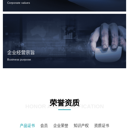
Corporate values
企业经营宗旨
Business purpose
荣誉资质
HONOR AND QUALIFICATION
产品证书
会员
企业荣誉
知识产权
资质证书