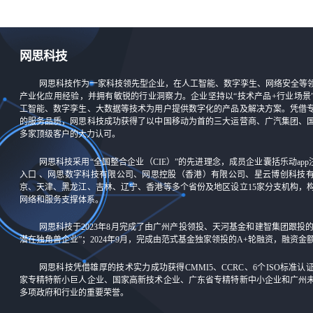
网思科技
网思科技作为一家科技领先型企业，在人工智能、数字孪生、网络安全等
产业化应用经验，并拥有敏锐的行业洞察力。企业坚持以“技术产品+行业场景
工智能、数字孪生、大数据等技术为用户提供数字化的产品及解决方案。凭借
的服务品质，网思科技成功获得了以中国移动为首的三大运营商、广汽集团、
多家顶级客户的大力认可。
网思科技采用“全国整合企业（CIE）”的先进理念，成员企业囊括乐动app注
入口 、网思数字科技有限公司、网思控股（香港）有限公司、星云博创科技
京、天津、黑龙江、吉林、辽宁、香港等多个省份及地区设立15家分支机构，
网络和服务支撑体系。
网思科技于2023年8月完成了由广州产投领投、天河基金和建智集团跟投
潜在独角兽企业”；2024年9月，完成由范式基金独家领投的A+轮融资，融资
网思科技凭借雄厚的技术实力成功获得CMMI5、CCRC、6个ISO标准
家专精特新小巨人企业、国家高新技术企业、广东省专精特新中小企业和广州
多项政府和行业的重要荣誉。