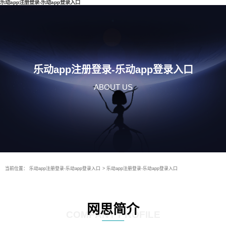
乐动app注册登录-乐动app登录入口
乐动app注册登录-乐动app登录入口
ABOUT US
当前位置：
乐动app注册登录-乐动app登录入口
>
乐动app注册登录-乐动app登录入口
网思简介
COMPANY PROFILE