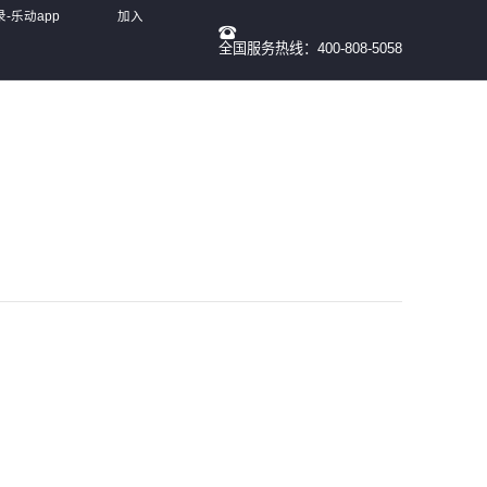
-乐动app
加入
全国服务热线：400-808-5058
我们